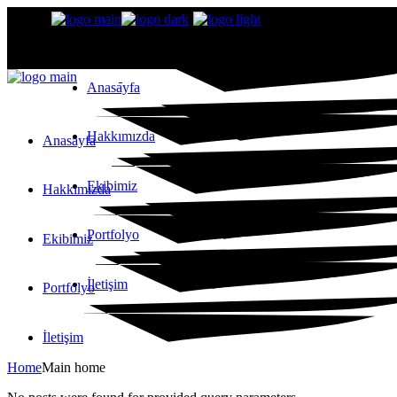
Anasayfa
Hakkımızda
Anasayfa
Ekibimiz
Hakkımızda
Portfolyo
Ekibimiz
İletişim
Portfolyo
İletişim
Home
Main home